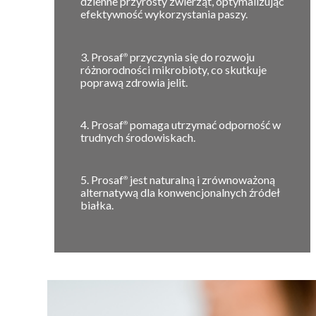
dzienne przyrosty zwierząt, optymalizując
efektywność wykorzystania paszy.
3. Prosaf
przyczynia się do rozwoju
®
różnorodności mikrobioty, co skutkuje
poprawą zdrowia jelit.
4. Prosaf
pomaga utrzymać odporność w
®
trudnych środowiskach.
5. Prosaf
jest naturalną i zrównoważoną
®
alternatywą dla konwencjonalnych źródeł
białka.