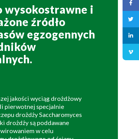
o wysokostrawne i
żone źródło
asów egzogennych
adników
lnych.
zej jakości wyciąg drożdżowy
i pierwotnej specjalnie
zepu drożdży Saccharomyces
rki drożdży są poddawane
dwirowaniem w celu
ągu drożdżowego od ściany