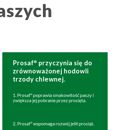
aszych
Prosaf
przyczynia się do
®
zrównoważonej hodowli
trzody chlewnej.
1. Prosaf
poprawia smakowitość paszy i
®
zwiększa jej pobranie przez prosięta.
2. Prosaf
wspomaga rozwój jelit prosiąt.
®