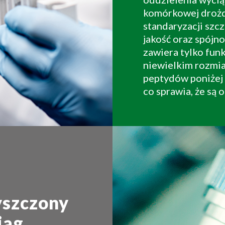
komórkowej drożdż
standaryzacji sz
jakość oraz spójno
zawiera tylko fun
niewielkim rozmi
peptydów poniżej 
co sprawia, że są 
yszczony
iąg