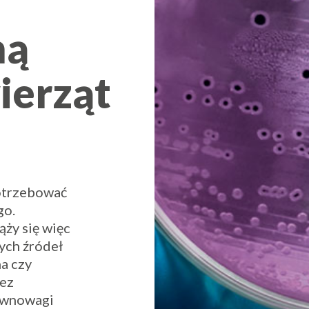
ną
ierząt
potrzebować
go.
ąży się więc
ych źródeł
na czy
zez
równowagi