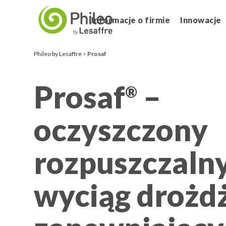
Informacje o firmie
Innowacje
Phileo by Lesaffre
>
Prosaf
Prosaf
–
®
oczyszczony
rozpuszczaln
wyciąg droż