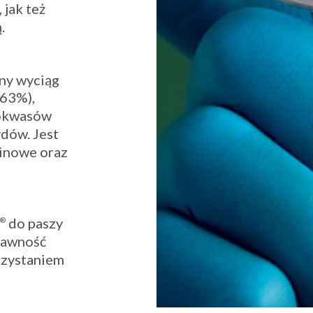
 jak też
.
ny wyciąg
>63%),
nokwasów
dów. Jest
inowe oraz
f
do paszy
®
trawność
rzystaniem