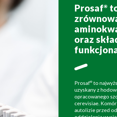
Prosaf
t
®
zrównowa
aminokw
oraz skł
funkcjona
Prosaf
to najwyżs
®
uzyskany z hodowl
opracowanego szc
cerevisiae. Komó
autolizie przed o
oddzielenia wyci