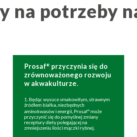
 na potrzeby n
Prosaf
przyczynia się do
®
zrównoważonego rozwoju
w akwakulturze.
1. Będąc wysoce smakowitym, strawnym
źródłem białka, niezbędnych
aminokwasów i energii, Prosaf
może
®
przyczynić się do pomyślnej zmiany
receptury diety polegającej na
zmniejszeniu ilości mączki rybnej.