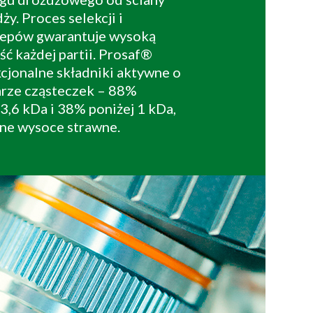
y. Proces selekcji i
czepów gwarantuje wysoką
ść każdej partii. Prosaf®
kcjonalne składniki aktywne o
arze cząsteczek – 88%
3,6 kDa i 38% poniżej 1 kDa,
one wysoce strawne.