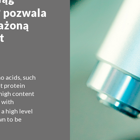
pozwala
®
ażoną
t
no acids, such
nt protein
 high content
 with
a high level
wn to be